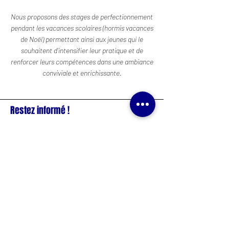
Nous proposons des stages de perfectionnement
pendant les vacances scolaires (hormis vacances
de Noël) permettant ainsi aux jeunes qui le
souhaitent d'intensifier leur pratique et de
renforcer leurs compétences dans une ambiance
conviviale et enrichissante.
Restez informé !
Rejoignez notre liste de diffusion pour ne
pas manquer toutes nos
actualités.
Réservé à nos adhérents
S'inscrire
Politique de confidentialité
Conditions générales